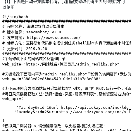
【1】下面是自动采集脚本代码，我们需要修改代码里面的3项后才可
以使用。
#!/bin/bash

#######################################################
# 程序名称: 海洋CMS自动采集脚本

# 版本信息：seacmsbot/ v2.0

# 发布链接: https://www.seacms.com/

# 使用方法：直接复制代码到宝塔计划任务shell脚本内容里添加每小时任务
# 更新时间：2019.9.26

#######################################################
#①请修改下面的网站域名及管理目录

web_site="http://网站域名/管理目录/admin_reslib2.php"

#②请修改下面项内容为"admin_reslib2.php"里设置的访问密码(默认为
web_pwd="8888e82e85bd4540f0defa3fb7a8e888"

#③下面项内容为资源站每日采集链接地址列表，请自行修改,每行一条,可添
#每日采集链接获取方法:选择"后台-采集-资源库列表",复制资源站右边的"
web_api=(

      '?ac=day&rid=1&url=https://api.iokzy.com/inc/ldg_
     '?ac=day&rid=2&url=http://www.zdziyuan.com/inc/s_l
)

#模拟用户浏览器ua,请勿随意修改，以免被目标防火墙拦截!

web_ua="Mozilla/5.0 (Windows NT 10.0; Win64; x64) Apple