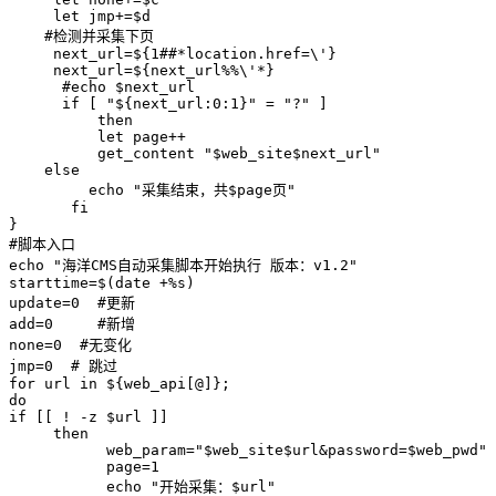
     let jmp+=$d

    #检测并采集下页

     next_url=${1##*location.href=\'}

     next_url=${next_url%%\'*}

      #echo $next_url

      if [ "${next_url:0:1}" = "?" ]

          then

          let page++

          get_content "$web_site$next_url"

    else

         echo "采集结束，共$page页"

       fi  

}

#脚本入口

echo "海洋CMS自动采集脚本开始执行 版本：v1.2"

starttime=$(date +%s)

update=0  #更新

add=0     #新增

none=0  #无变化

jmp=0  # 跳过

for url in ${web_api[@]};

do  

if [[ ! -z $url ]]

     then

           web_param="$web_site$url&password=$web_pwd"

           page=1

           echo "开始采集：$url"
