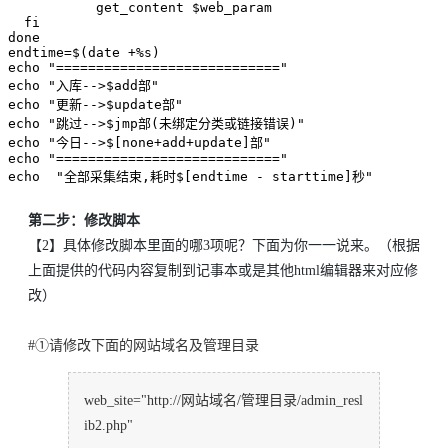
           get_content $web_param

  fi

done

endtime=$(date +%s)

echo "============================"

echo "入库-->$add部"

echo "更新-->$update部"

echo "跳过-->$jmp部(未绑定分类或链接错误)"

echo "今日-->$[none+add+update]部"

echo "============================"

echo  "全部采集结束,耗时$[endtime - starttime]秒"
第二步：修改脚本
【2】具体修改脚本里面的哪3项呢？下面为你一一说来。（根据
上面提供的代码内容复制到记事本或是其他html编辑器来对应修
改）
#①请修改下面的网站域名及管理目录
web_site="http://网站域名/管理目录/admin_resl
ib2.php"