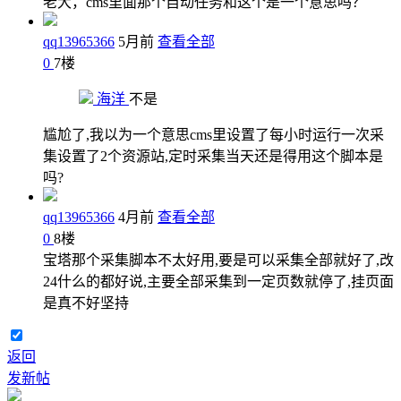
老大，cms里面那个自动任务和这个是一个意思吗？
qq13965366
5月前
查看全部
0
7
楼
海洋
不是
尴尬了,我以为一个意思cms里设置了每小时运行一次采
集设置了2个资源站,定时采集当天还是得用这个脚本是
吗?
qq13965366
4月前
查看全部
0
8
楼
宝塔那个采集脚本不太好用,要是可以采集全部就好了,改
24什么的都好说,主要全部采集到一定页数就停了,挂页面
是真不好坚持
返回
发新帖