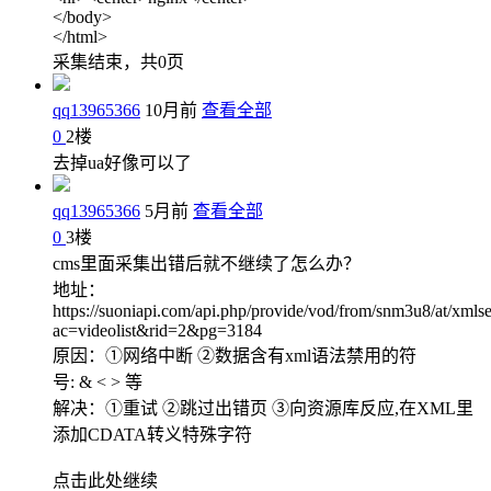
</body>
</html>
采集结束，共0页
qq13965366
10月前
查看全部
0
2
楼
去掉ua好像可以了
qq13965366
5月前
查看全部
0
3
楼
cms里面采集出错后就不继续了怎么办？
地址：
https://suoniapi.com/api.php/provide/vod/from/snm3u8/at/xmlse
ac=videolist&rid=2&pg=3184
原因：①网络中断 ②数据含有xml语法禁用的符
号: & < > 等
解决：①重试 ②跳过出错页 ③向资源库反应,在XML里
添加CDATA转义特殊字符
点击此处继续