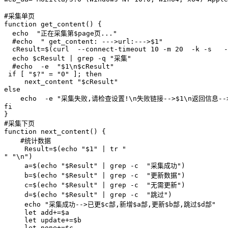
#采集单页

function get_content() {

  echo  "正在采集第$page页..."

  #echo  " get_content: --->url:--->$1"

  cResult=$(curl  --connect-timeout 10 -m 20  -k -s   -
  echo $cResult | grep -q "采集"

  #echo  -e  "$1\n$cResult"

 if [ "$?" = "0" ]; then

     next_content "$cResult"

else

    echo  -e "采集失败,请检查设置!\n失败链接-->$1\n返回信息-->
fi

}

#采集下页

function next_content() {

    #统计数据

     Result=$(echo "$1" | tr "

" "\n")

     a=$(echo "$Result" | grep -c  "采集成功")

     b=$(echo "$Result" | grep -c  "更新数据")

     c=$(echo "$Result" | grep -c  "无需更新")

     d=$(echo "$Result" | grep -c  "跳过")

     echo "采集成功-->已更$c部,新增$a部,更新$b部,跳过$d部"

     let add+=$a

     let update+=$b

     let none+=$c
