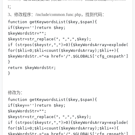
l；
3、修改程序：/include/common.func.php，找到代码：
function getKeywordsList($key,$span){

if($key=='')return $key;

$keyWordsStr="";

$keystr=str_replace("，",",",$key);

if (strpos($keystr,",")>0){$keyWordsArray=explode(","
for($kli=0;$kli<count($keyWordsArray);$kli++){

$keyWordsStr.="<a href='/".$GLOBALS['cfg_cmspath']."s
}

return $keyWordsStr;

}
修改为：
function getKeywordsList($key,$span){

if($key=='')return $key;

$keyWordsStr="";

$keystr=str_replace("，",",",$key);

if (strpos($keystr,",")>0){$keyWordsArray=explode(","
for($kli=0;$kli<count($keyWordsArray);$kli++){

$keyWordsStr.="<a href='/".$GLOBALS['cfg_cmspath']."z