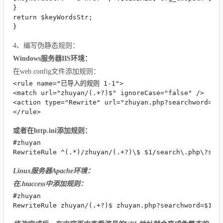
}

return $keyWordsStr;

}
4、编写伪静态规则：
Windows服务器IIS环境：
在web.config文件添加规则：
<rule name="已导入的规则 1-1">

<match url="zhuyan/(.+?)$" ignoreCase="false" />

<action type="Rewrite" url="zhuyan.php?searchword={R:
</rule>
或者在http.ini添加规则：
#zhuyan

RewriteRule ^(.*)/zhuyan/(.+?)\$ $1/search\.php\?sea
Linux服务器Apache环境：
在.htaccess中添加规则：
#zhuyan

RewriteRule zhuyan/(.+?)$ zhuyan.php?searchword=$1