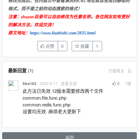
修改完成后，在内容页中查看演员的URL地址就会变成伪静态的
格式，而不是之前的动态搜索的格式！
注意：zhuyan目录可以自由修改为任意名称。各位网友如有更好
的解决方法，欢迎交流！
原文地址：
https://www.liuzhishi.com/2835.html
点赞
0
收藏
1
最新回复
(
1
)
只看楼主
2022-5-17
查看全部
0
1
楼
bbs163
此方法已失效 12版本需要修改两个文件
common.file.func.php
common.redis.func.php
设置均无效 麻烦老大更新下
返回