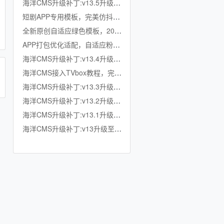
海洋CMS升级补丁:v13.5升级至v13.6
短剧APP专用模板，完美仿抖音竖屏短剧模板，滑动上下集，点赞收藏
全新原创自适应绿色模板，200K超小体积，加强版播放记录、搜索历史模块
APP打包优化适配，自适应粉色模板，小体积秒加载，模拟app动画效果，适合X
海洋CMS升级补丁:v13.4升级至v13.5
海洋CMS接入TVbox教程，完美适配TVbox，影视仓，OK影视等软件
海洋CMS升级补丁:v13.3升级至v13.4
海洋CMS升级补丁:v13.2升级至v13.3
海洋CMS升级补丁:v13.1升级至v13.2
海洋CMS升级补丁:v13升级至v13.1