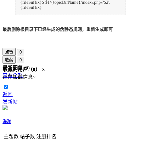
{fileSuffix}$ $1/{topicDirName}/index\.php\?$2\
{fileSuffix}
最后删除根目录下已经生成的伪静态规则，重新生成即可
点赞
0
收藏
0
最新回复
(
0
)
收藏的用户（
0
）
X
查看全部
正在加载信息~
返回
发新帖
海洋
主题数
帖子数
注册排名