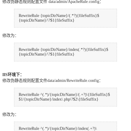
修改伪静态规则配置文件 data/admin/ApacheRule.config：
RewriteRule {topicDirName}/(.*?){fileSuffix}$
{topicDirName}/\?$1{fileSuffix}
修改为：
RewriteRule {topicDirName}/index(.*?){fileSuffix}$
{topicDirName}/\?$1{fileSuffix}
IIS环境下：
修改伪静态规则配置文件data/admin/RewriteRule.config：
RewriteRule ^(.*)/{topicDirName}/(.+?)\{fileSuffix}$
$1/{topicDirName}/index\.php\?$2\{fileSuffix}
修改为：
RewriteRule ^(.*)/{topicDirName}/index(.+?)\