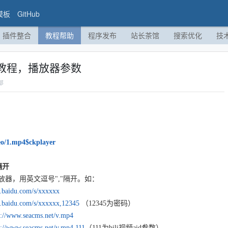
模板
GitHub
插件整合
教程帮助
程序发布
站长茶馆
搜索优化
技
用教程，播放器参数
部
eo/1.mp4$ckplayer
隔开
器，用英文逗号","隔开。如：
n.baidu.com/s/xxxxxx
n.baidu.com/s/xxxxxx,12345
（12345为密码）
s://www.seacms.net/v.mp4
s://www.seacms.net/v.mp4,111
（111为bili视频aid参数）