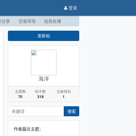
登录
术分享
交易市场
站务处理
发新帖
海洋
主题数
帖子数
注册排名
70
318
1
搜索
作者最近主题：