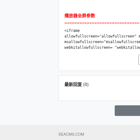
播放器全屏参数
==============================
<iframe  

allowfullscreen="allowfullscreen" m
msallowfullscreen="msallowfullscree
webkitallowfullscreen= "webkitallo
最新回复
(
0
)
SEACMS.COM