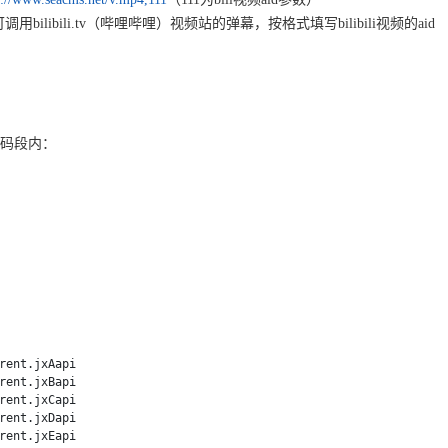
bilibili.tv（哔哩哔哩）视频站的弹幕，按格式填写bilibili视频的aid
代码段内：
nt.jxAapi  

nt.jxBapi  

nt.jxCapi  

nt.jxDapi  

ent.jxEapi