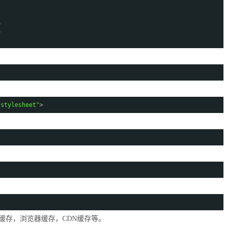
>
>
"stylesheet"
>
;
台缓存，浏览器缓存，CDN缓存等。