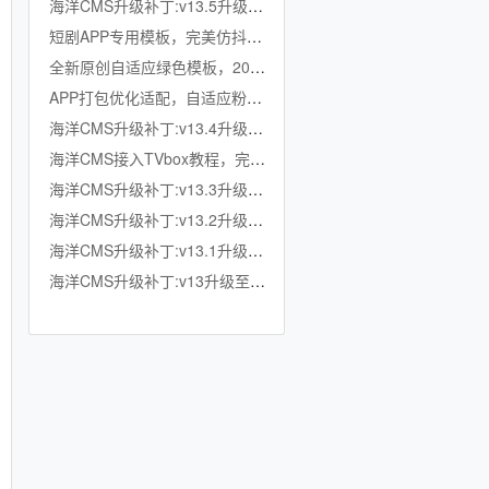
海洋CMS升级补丁:v13.5升级至v13.6
短剧APP专用模板，完美仿抖音竖屏短剧模板，滑动上下集，点赞收藏
全新原创自适应绿色模板，200K超小体积，加强版播放记录、搜索历史模块
APP打包优化适配，自适应粉色模板，小体积秒加载，模拟app动画效果，适合X
海洋CMS升级补丁:v13.4升级至v13.5
海洋CMS接入TVbox教程，完美适配TVbox，影视仓，OK影视等软件
海洋CMS升级补丁:v13.3升级至v13.4
海洋CMS升级补丁:v13.2升级至v13.3
海洋CMS升级补丁:v13.1升级至v13.2
海洋CMS升级补丁:v13升级至v13.1