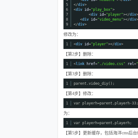
5
</
div
>
6
<
div
id
=
"play_box"
>
7
<
div
id
=
"player"
></
div
8
<
div
id
=
"video_menu"
></
div
9
</
div
>
修改为：
1
<
div
id
=
"player"
></
div
>
【第2步】删除：
1
<
link
href
=
"./video.css"
rel
=
【第3步】删除：
1
parent.video_diy();
【第4步】修改：
1
var playerh=parent.playerh-33
为：
1
var playerh=parent.playerh;
【第5步】更新缓存，包括海洋cms后