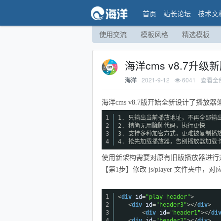
首页
站长论坛
技术文
使用交流
模板风格
精选模板
海洋cms v8.7升
2021-9-12
6041
查看全
海洋
海洋cms v8.7版开始全新设计了播
1
1. 只输出当前播放地址，不再全部输
2
2. 精简无用臃肿代码，执行更快
3
3. 支持多种加密方式，更难被复制播
4
4. 抢先加载播放器，告别播放器加载
使用新架构需要对原有旧版播放器进行
【第1步】修改 js/player 文件夹中，对
1
<
div
id
=
"play_header"
>
2
<
div
id
=
"header3"
></
div
>
3
<
div
id
=
"header1"
></
di
4
<
div
id
=
"header2"
></
div
>