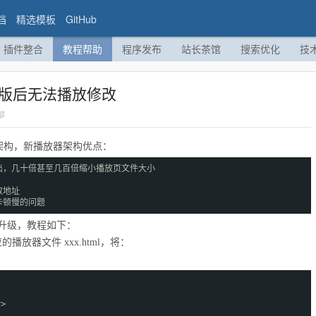
档
精选模板
GitHub
插件整合
教程帮助
程序发布
站长茶馆
搜索优化
技
级新版后无法播放修改
部
放器架构，新播放器架构优点：
出，几十倍甚至几百倍缩小播放页文件大小
放地址
卡顿慢的问题
升级，教程如下：
应的播放器文件 xxx.html，将：
v
>