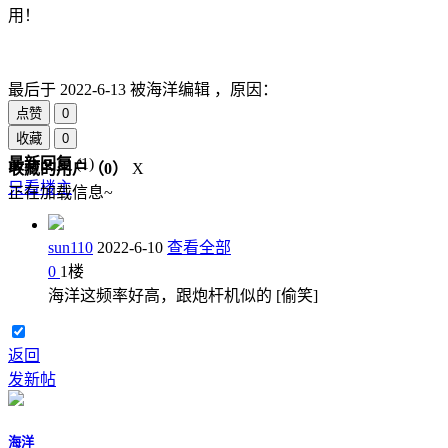
用！
最后于
2022-6-13 被海洋编辑 ，原因：
点赞
0
收藏
0
最新回复
(
1
)
收藏的用户（
0
）
X
只看楼主
正在加载信息~
sun110
2022-6-10
查看全部
0
1
楼
海洋这频率好高，跟炮杆机似的 [偷笑]
返回
发新帖
海洋