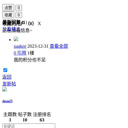
点赞
0
收藏
0
最新回复
(
1
)
收藏的用户（
0
）
X
只看楼主
正在加载信息~
xaakee
2023-12-31
查看全部
0
引用
1
楼
我的积分也不足
返回
发新帖
dami5
主题数
帖子数
注册排名
3
10
63