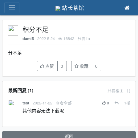
站长茶馆
积分不足
2022-5-24
16842
只看Ta
dami5
分不足
点赞
0
收藏
0
最新回复
(
1
)
只看楼主
2022-11-22
查看全部
0
1
楼
test
其他内容无法下载呢
返回