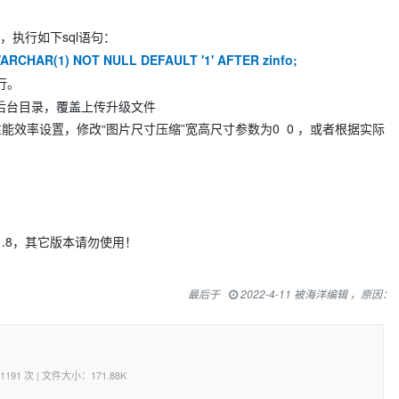
手，执行如下sql语句：
ARCHAR(1) NOT NULL DEFAULT '1' AFTER zinfo;
行。
际后台目录，覆盖上传升级文件
» 性能效率设置，修改“图片尺寸压缩”宽高尺寸参数为0 0 ，或者根据实际
11.8，其它版本请勿使用！
最后于
2022-4-11 被海洋编辑 ，原因：
4-11 | 下载次数：1191 次 | 文件大小：171.88K