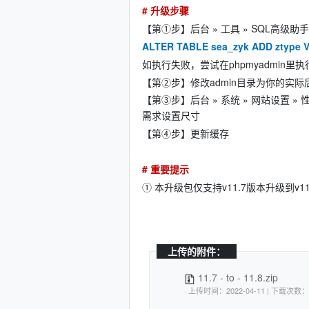
# 升级步骤
【第①步】后台 » 工具 » SQL高级助
ALTER TABLE sea_zyk ADD ztype V
如执行失败，尝试在phpmyadmin里执
【第②步】修改admin目录为你的实
【第③步】后台 » 系统 » 网站设置 
需求设置尺寸
【第④步】更新缓存
# 重要提示
① 本升级包仅支持v11.7版本升级到v
上传的附件：
11.7 - to - 11.8.zip
· 上传时间：2022-0