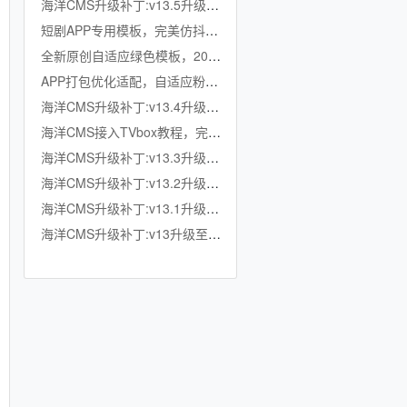
海洋CMS升级补丁:v13.5升级至v13.6
短剧APP专用模板，完美仿抖音竖屏短剧模板，滑动上下集，点赞收藏
全新原创自适应绿色模板，200K超小体积，加强版播放记录、搜索历史模块
APP打包优化适配，自适应粉色模板，小体积秒加载，模拟app动画效果，适合X
海洋CMS升级补丁:v13.4升级至v13.5
海洋CMS接入TVbox教程，完美适配TVbox，影视仓，OK影视等软件
海洋CMS升级补丁:v13.3升级至v13.4
海洋CMS升级补丁:v13.2升级至v13.3
海洋CMS升级补丁:v13.1升级至v13.2
海洋CMS升级补丁:v13升级至v13.1