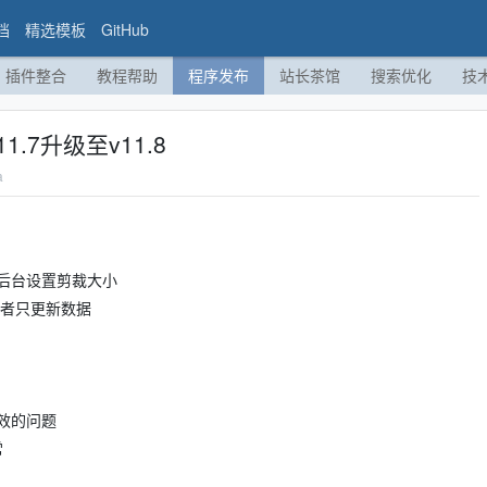
档
精选模板
GitHub
插件整合
教程帮助
程序发布
站长茶馆
搜索优化
技
1.7升级至v11.8
a
后台设置剪裁大小
或者只更新数据
效的问题
常