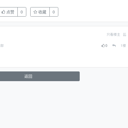
点赞
0
收藏
0
只看楼主
全部
0
1
楼
返回