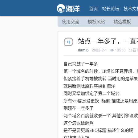
首页
站长论坛
技术文
使用交流
模板风格
精选模板
站点一年多了，一直
2022-2-1
13950
只看T
dami5
自己捣鼓了一年多
第一个域名的时候，IP增长还算理想
但紧接着手机端被跳转 当时用的是苹果c
就果断删除原程序换到海洋
同时又增加绑定了第二个域名
所有seo信息没更换 标题 描述还是用
到现在一年多了
两个域名百度就收录一个 其他引擎没
这个怎么破解啊
是不是要更新SEO标题 描述什么的啊
在线求助大神