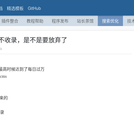
档
精选模板
GitHub
插件整合
教程帮助
程序发布
站长茶馆
搜索优化
技
不收录，是不是要放弃了
a
，最高时候达到了每日过万
ms
原来的
收录