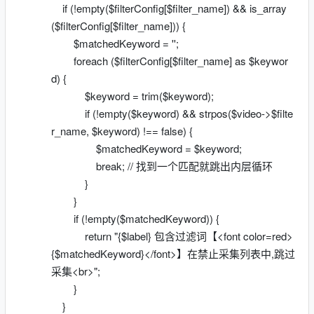
if (!empty($filterConfig[$filter_name]) && is_array
($filterConfig[$filter_name])) {
$matchedKeyword = '';
foreach ($filterConfig[$filter_name] as $keywor
d) {
$keyword = trim($keyword);
if (!empty($keyword) && strpos($video->$filte
r_name, $keyword) !== false) {
$matchedKeyword = $keyword;
break; // 找到一个匹配就跳出内层循环
}
}
if (!empty($matchedKeyword)) {
return "{$label} 包含过滤词【<font color=red>
{$matchedKeyword}</font>】在禁止采集列表中,跳过
采集<br>";
}
}