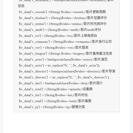
别名
$v_data['v_reweek'] =(String) $video->reweek;//影片更新周期
$v_data['v_douban'] = (String)$video->douban;//影片豆瓣评分
$v_data['v_mtime'] = (String)$video->mtime;//影片时光网评分
$v_data['v_imdb'] = (String)$video->imdb;//影片imdb评分
$v_data['v_tvs'] = (String)$video->tvs;//影片上映电视台
$v_data['v_company'] = (String)$video->company;//影片发行公司
$v_data['v_ver'] = (String)$video->ver;//影片版本
$v_data['v_longtxt'] =(String) $video->longtxt;//影片备用备注信息
$v_data['v_actor'] = htmlspecialchars($video->actor);//影片演员
$v_data['v_actor'] = str_replace('%', ' ', $v_data['v_actor']);
$v_data['v_director'] = htmlspecialchars($video->director);//影片导演
$v_data['v_director'] = str_replace('%', ' ', $v_data['v_director'] );
$v_data['v_des'] = htmlspecialchars($video->des);//影片简介
$v_data['v_total'] = (String)$video->episode;//总集数
$v_data['v_len'] = (String)$video->len;//影片时长
$v_data['v_total'] = (String)$video->total;//影片集数
$v_data['v_jq'] = (String)$video->jq;//剧情分类