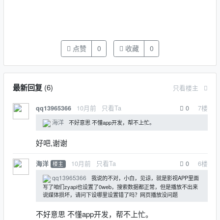
点赞
0
收藏
0
最新回复
(
6
)
只看楼主
10月前
只看Ta
0
7
楼
qq13965366
海洋
不好意思 不懂app开发，帮不上忙。
好吧,谢谢
10月前
只看Ta
0
6
楼
海洋
楼主
qq13965366
我说的不对，小白，见谅，就是影视APP里面
写了咱们zyapi也设置了0web，搜索数据都正常，但是播放不出来
说媒体损坏，请问下设哪里设置错了吗？网页播放没问题
不好意思 不懂app开发，帮不上忙。