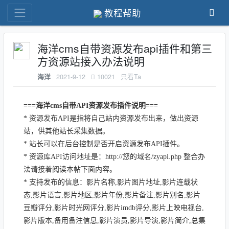
教程帮助
海洋cms自带资源发布api插件和第三
方资源站接入办法说明
2021-9-12
10021
只看Ta
海洋
===海洋cms自带API资源发布插件说明===
* 资源发布API是指将自己站内资源发布出来，做出资源
站，供其他站长采集数据。
* 站长可以在后台控制是否开启资源发布API插件。
* 资源库API访问地址是：http://您的域名/zyapi.php 整合办
法请接着阅读本帖下面内容。
* 支持发布的信息：影片名称,影片图片地址,影片连载状
态,影片语言,影片地区,影片年份,影片备注,影片别名,影片
豆瓣评分,影片时光网评分,影片imdb评分,影片上映电视台,
影片版本,备用备注信息,影片演员,影片导演,影片简介,总集