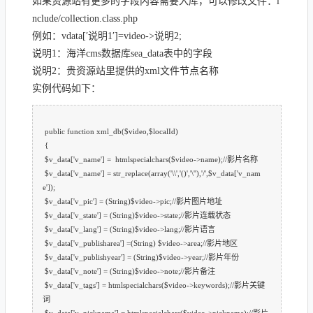
如果资源站有更多的字段内容需要入库，可以修改文件：i
nclude/collection.class.php
例如：vdata[′说明1′]=video->说明2;
说明1：海洋cms数据库sea_data表中的字段
说明2：贵资源站里提供的xml文件节点名称
实例代码如下：
public function xml_db($video,$localId)
{
$v_data['v_name'] = htmlspecialchars($video->name);//影片名称
$v_data['v_name'] = str_replace(array('\\','()','\''),'/',$v_data['v_nam
e']);
$v_data['v_pic'] = (String)$video->pic;//影片图片地址
$v_data['v_state'] = (String)$video->state;//影片连载状态
$v_data['v_lang'] = (String)$video->lang;//影片语言
$v_data['v_publisharea'] =(String) $video->area;//影片地区
$v_data['v_publishyear'] = (String)$video->year;//影片年份
$v_data['v_note'] = (String)$video->note;//影片备注
$v_data['v_tags'] = htmlspecialchars($video->keywords);//影片关键
词
$v_data['v_nickname'] = htmlspecialchars($video->nickname);//影片