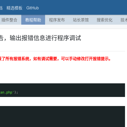
档
精选模板
GitHub
插件整合
教程帮助
程序发布
站长茶馆
搜索优化
技
报告，输出报错信息进行程序调试
屏蔽了所有报错系统，如有调试需要，可以手动修改打开报错提示。
can.php'
);