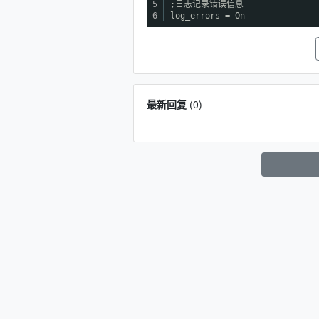
5
;日志记录错误信息
6
log_errors = On
最新回复
(
0
)