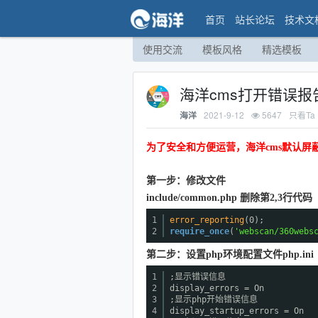
首页
站长论坛
技术文
使用交流
模板风格
精选模板
海洋cms打开错误
2021-9-12
5647
只看Ta
海洋
为了安全和方便运营，海洋cms默认
第一步：修改文件
include/common.php 删除第2,3行代码
1
error_reporting
(0);
2
require_once
(
'webscan/360webs
第二步：设置php环境配置文件php.ini
1
;显示错误信息
2
display_errors = On
3
;显示php开始错误信息
4
display_startup_errors = On