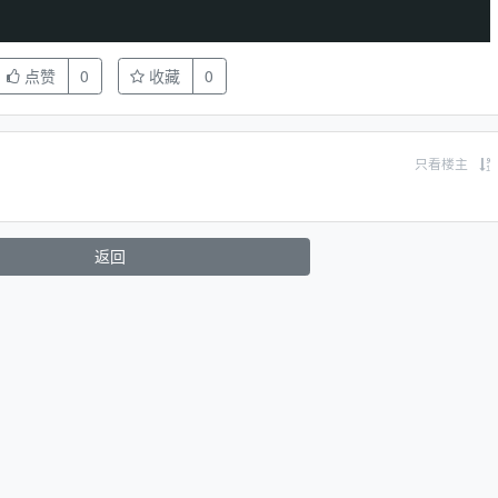
点赞
0
收藏
0
只看楼主
返回