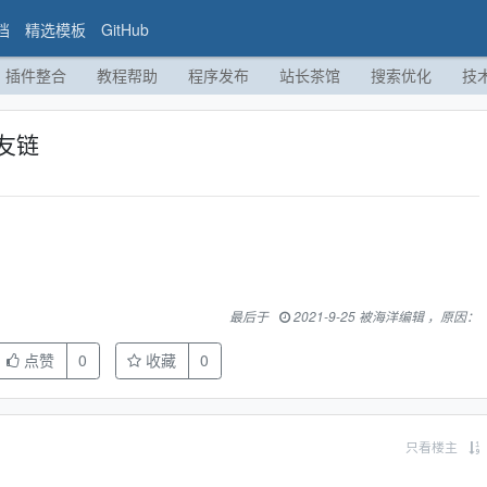
档
精选模板
GitHub
插件整合
教程帮助
程序发布
站长茶馆
搜索优化
技
友链
最后于
2021-9-25 被海洋编辑 ，原因：
点赞
0
收藏
0
只看楼主