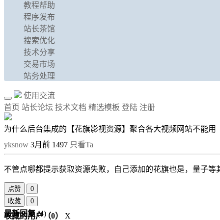
教程帮助
程序发布
站长茶馆
搜索优化
技术分享
交易市场
站务处理
使用交流
首页
站长论坛
技术文档
精选模板
登陆
注册
为什么后台集成的【花旗影视资源】聚合各大视频网站不能用
yksnow
3月前
1497
只看Ta
不管点哪都提示获取资源失败，自己添加的花旗也是，量子等
点赞
0
收藏
0
最新回复
(
4
)
收藏的用户（
0
）
X