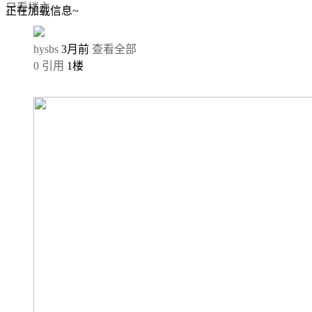
只看楼主
正在加载信息~
hysbs
3月前
查看全部
0
引用
1
楼