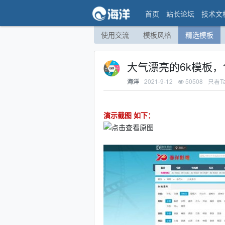
首页
站长论坛
技术文
使用交流
模板风格
精选模板
大气漂亮的6k模板
2021-9-12
50508
只看T
海洋
演示截图 如下：