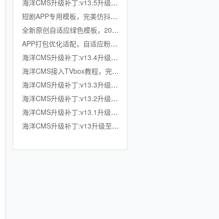
海洋CMS升级补丁:v13.5升级至v13.6
短剧APP专用模板，完美仿抖音竖屏短剧模板，滑动上下集，点赞收藏
全新原创自适应绿色模板，200K超小体积，加强版播放记录、搜索历史模块
APP打包优化适配，自适应粉色模板，小体积秒加载，模拟app动画效果，适合X
海洋CMS升级补丁:v13.4升级至v13.5
海洋CMS接入TVbox教程，完美适配TVbox，影视仓，OK影视等软件
海洋CMS升级补丁:v13.3升级至v13.4
海洋CMS升级补丁:v13.2升级至v13.3
海洋CMS升级补丁:v13.1升级至v13.2
海洋CMS升级补丁:v13升级至v13.1