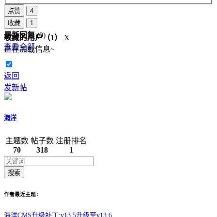
点赞
4
收藏
1
最新回复
(
0
)
收藏的用户（
1
）
X
查看全部
正在加载信息~
返回
发新帖
海洋
主题数
帖子数
注册排名
70
318
1
搜索
作者最近主题：
海洋CMS升级补丁:v13.5升级至v13.6