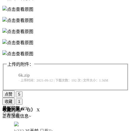
上传的附件：
6k.zip
· 上传时间：2021-09-12 | 下载次数：192 次 | 文件大小：1.56M
点赞
5
收藏
1
最新回复
(
23
)
收藏的用户（
1
）
X
只看楼主
正在加载信息~
ls232
25天前
只看Ta