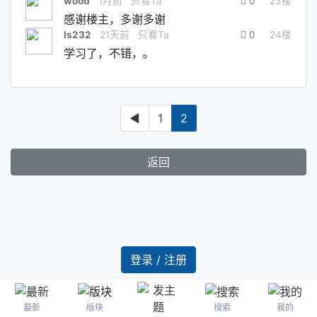
wood
1月前
只看Ta
0
23
楼
感谢楼主，多谢多谢
ls232
21天前
只看Ta
0
24
楼
学习了，不错，。
◀
1
2
返回
登录 / 注册
最新
版块
搜索
我的