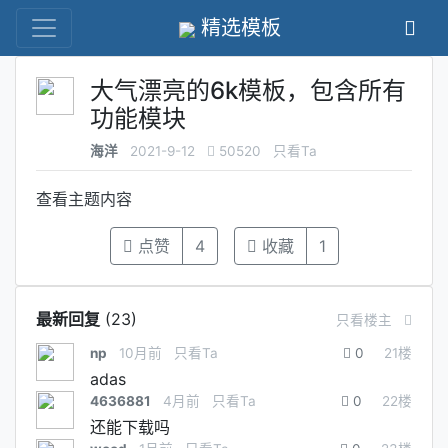
精选模板
大气漂亮的6k模板，包含所有
功能模块
海洋
2021-9-12
50520
只看Ta
查看主题内容
点赞
4
收藏
1
最新回复
(
23
)
只看楼主
np
10月前
只看Ta
0
21
楼
adas
4636881
4月前
只看Ta
0
22
楼
还能下载吗