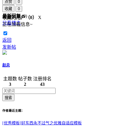
点赞
0
收藏
0
最新回复
(
0
)
收藏的用户（
0
）
X
只看楼主
正在加载信息~
返回
发新帖
赵总
主题数
帖子数
注册排名
3
2
43
搜索
作者最近主题：
[优秀模板]好东西永不过气之优雅自适应模板