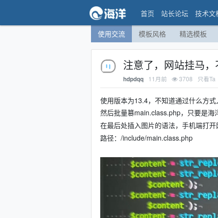
首页
站长论坛
技术文
使用交流
模板风格
精选模板
注意了，网站挂马，
11月前
3708
只看Ta
hdpdqq
使用版本为13.4，不知道通过什么方
然后批量篡main.class.php，只
在最后处插入图片的语法，手机端打开
路径：/include/main.class.php