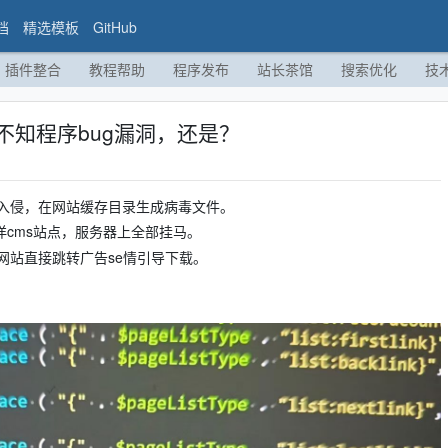
档
精选模板
GitHub
插件整合
教程帮助
程序发布
站长茶馆
搜索优化
技
不知程序bug漏洞，还是？
式入侵，在网站缓存目录生成病毒文件。
要是海洋cms站点，服务器上全部挂马。
网站直接跳转广告se情引导下载。