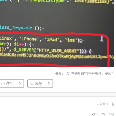
最后于
10月前 被hdpdqq编辑 ，原因：
点赞
0
收藏
0
只看楼主
0
2
楼