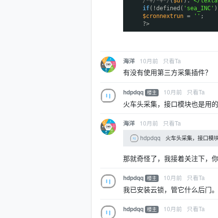
/*+/*+*/
(
$df
).
'</texta
if
(!defined(
'sea_INC'
$cronnextrun
=
''
;
?>
10月前
只看Ta
海洋
有没有使用第三方采集插件？
10月前
只看Ta
hdpdqq
楼主
火车头采集，接口模块也是用
10月前
只看Ta
海洋
hdpdqq
火车头采集，接口模
那就奇怪了，我接着关注下，
10月前
只看Ta
hdpdqq
楼主
我已安装云锁，管它什么后门
10月前
只看Ta
hdpdqq
楼主