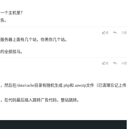
在一个主机里？
报告。
0
3
楼
个服务器上面有几个站，你黑你几个站。
洋的全部挂马。
0
4
楼
后在/data/cache目录有随机生成.php和.aawzip文件（已清理忘记上传
ss.php ，在代码最后插入
跳
转广告代码，整站
跳
转。