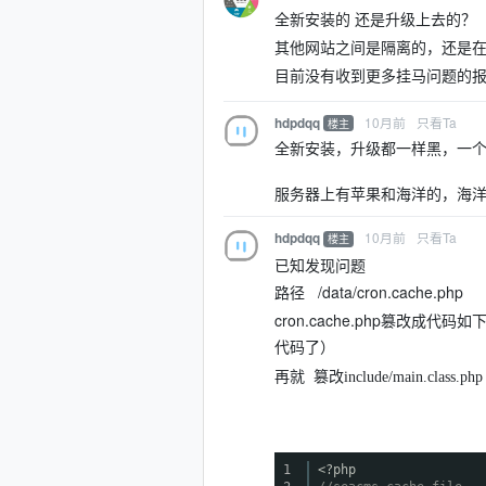
全新安装的 还是升级上去的？
其他网站之间是隔离的，还是
目前没有收到更多挂马问题的
10月前
只看Ta
hdpdqq
楼主
全新安装，升级都一样黑，一
服务器上有苹果和海洋的，海
10月前
只看Ta
hdpdqq
楼主
已知发现问题
路径 /data/cron.cache.php
cron.cache.php
篡改成代码如下，然
代码了）
再就
篡改
include/main.cla
1
<?php