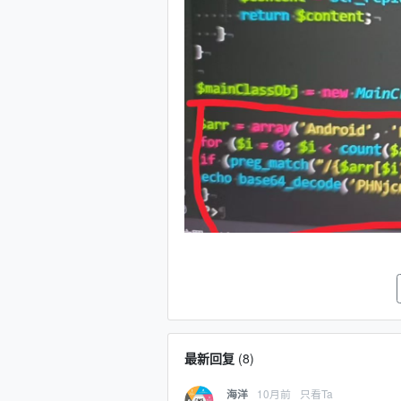
最新回复
(
8
)
10月前
只看Ta
海洋