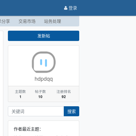
登录
术分享
交易市场
站务处理
发新帖
hdpdqq
主题数
帖子数
注册排名
1
10
92
搜索
作者最近主题：