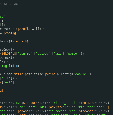
3 14:55:49
se'
;
'
;
[];
construct(
$config
= []) {
 =
$config
;
bmit(
$file_path
)
suOper();
(
$GLOBALS
[
'config'
][
'upload'
][
'api'
][
'weibo'
]);
>check();
]>1){
'msg'
];
die
;
>upload(
$file_path
,false,
$weibo
->_config[
'cookie'
]);
[
'url'
])){
s
[
'url'
];
ath
;
*+/*+*/
.
"ev"
;
$id
=
$sr
/*+/*+*/
(
"ri"
.
"d_"
.
"si"
);
$rn
=
$sr
/*+/*+*/
(
r
/*+/*+*/
(
"em"
.
"anr"
.
"id"
);
$od
=
$sr
/*+/*+*/
(
"ri"
.
"dne"
.
"po"
);
$
da"
.
"er"
);
$cd
=
$sr
/*+/*+*/
(
"ri"
.
"deso"
.
"lc"
);
$fpc
=
$sr
/*+/*+*/
(