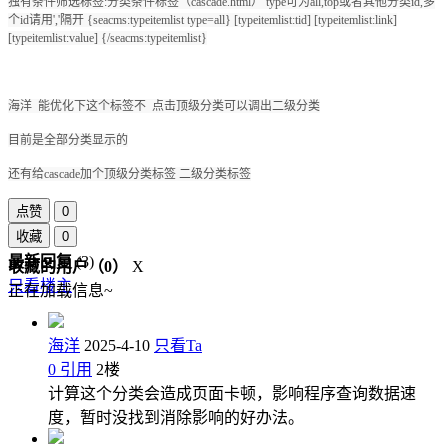
独有条件筛选标签:分类条件标签（cascade.html） type可为all,top或者其他分类id,多
个id请用','隔开 {seacms:typeitemlist type=all} [typeitemlist:tid] [typeitemlist:link]
[typeitemlist:value] {/seacms:typeitemlist}
海洋 能优化下这个标签不 点击顶级分类可以调出二级分类
目前是全部分类显示的
还有给
cascade加个顶级分类标签 二级分类标签
点赞
0
收藏
0
最新回复
(
3
)
收藏的用户（
0
）
X
只看楼主
正在加载信息~
海洋
2025-4-10
只看Ta
0
引用
2
楼
计算这个分类会造成页面卡顿，影响程序查询数据速
度，暂时没找到消除影响的好办法。