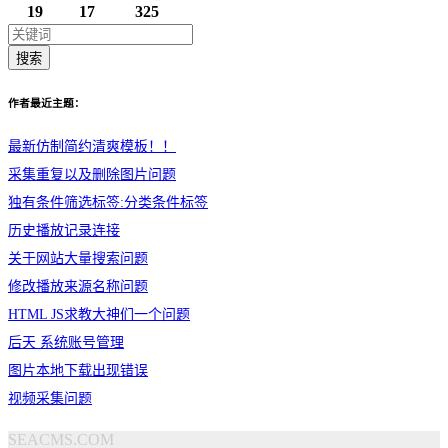
19
17
325
搜索
作者最近主题：
最新仿制简约清爽模板！！
采集重复以及删除图片问题
独有条件筛选标签:分类条件标签
历史播放记录连接
关于网站大量搜索问题
修改播放来源名称问题
HTML JS求教大神们一个问题
后天 系统账号管理
图片本地下载出现错误
视频采集问题
SEACMS.COM