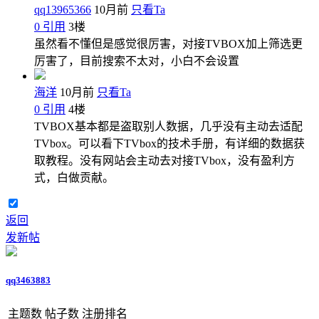
qq13965366
10月前
只看Ta
0
引用
3
楼
虽然看不懂但是感觉很厉害，对接TVBOX加上筛选更
厉害了，目前搜索不太对，小白不会设置
海洋
10月前
只看Ta
0
引用
4
楼
TVBOX基本都是盗取别人数据，几乎没有主动去适配
TVbox。可以看下TVbox的技术手册，有详细的数据获
取教程。没有网站会主动去对接TVbox，没有盈利方
式，白做贡献。
返回
发新帖
qq3463883
主题数
帖子数
注册排名