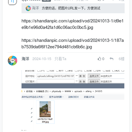
海洋
方便的话，把图片URL发一下，方便测试
https://shandianpic.com/upload/vod/20241013-1/d9e1
e9b1e96d0a42fa1d6c06ac0c0bc5.jpg
https://shandianpic.com/upload/vod/20241013-1/187a
b7539da6f6f12ee794d481cb6b6c.jpg
2024-10-15
只看Ta
0
6
楼
海洋