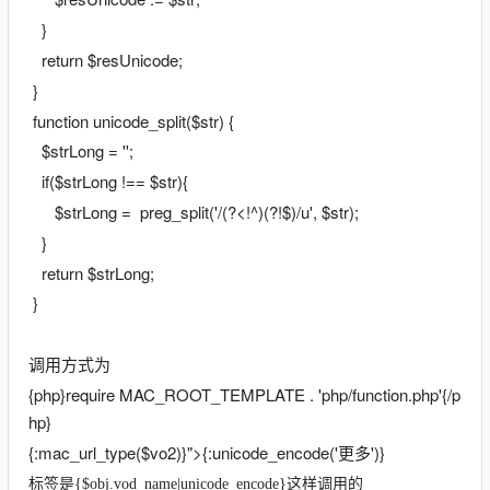
}
return $resUnicode;
}
function unicode_split($str) {
$strLong = '';
if($strLong !== $str){
$strLong = preg_split('/(?<!^)(?!$)/u', $str);
}
return $strLong;
}
调用方式为
{php}require MAC_ROOT_TEMPLATE . 'php/function.php'{/p
hp}
{:mac_url_type($vo2)}">{:unicode_encode('更多')}
标签是{$obj.vod_name|unicode_encode}这样调用的