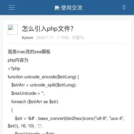
使用交流
怎么引入php文件？
2023-7-11
7332
只看Ta
bysun
我是mac改的sea模板
php内容为
<?php
function unicode_encode($strLong) {
$strArr = unicode_split($strLong);
$resUnicode = '';
foreach ($strArr as $str)
{
$str = '&#' . base_convert(bin2hex(iconv("utf-8", "ucs-4",
$str)), 16, 10) . ';';
$resUnicode .= $str;