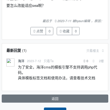
要怎么改能适应sea啊？
最后于
2023-7-11 被bysun编辑 ，原因：
点赞
0
收藏
0
最新回复
(
1
)
只看楼主
2023-7-12
只看Ta
0
2
楼
海洋
为了安全，海洋cms的模板引擎不支持调用php代
码。
具体模板标签文档和使用办法，请查看技术文档
返回