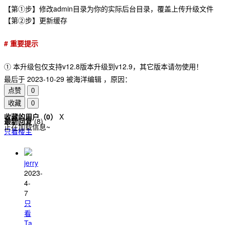
【第①步】修改admin目录为你的实际后台目录，覆盖上传升级文件
【第②步】更新缓存
# 重要提示
① 本升级包仅支持v12.8版本升级到v12.9，其它版本请勿使用！
最后于
2023-10-29 被海洋编辑 ，原因：
点赞
0
收藏
0
收藏的用户（
0
）
X
最新回复
(
8
)
正在加载信息~
只看楼主
jerry
2023-
4-
7
只
看
Ta