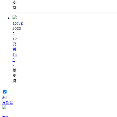
支
持
acgvip
2023-
2-
12
只
看
Ta
0
2
楼
支
持
返回
发新帖