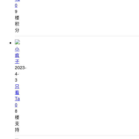
0
9
楼
积
分
小
疯
子
2023-
4-
3
只
看
Ta
0
8
楼
支
持