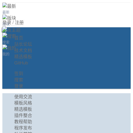
最新
登录 / 注册
版块
首页
搜索
站长论坛
技术文档
我的
精选模板
GitHub
签到
搜索
登录
使用交流
模板风格
精选模板
插件整合
教程帮助
程序发布