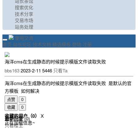
站长茶馆
搜索优化
技术分享
交易市场
站务处理
使用交流
首页
站长论坛
技术文档
精选模板
登陆
注册
海洋cms在生成静态的时候提示模版文件读取失败
bbs163
2023-2-11
5446
只看Ta
海洋cms在生成静态的时候提示模版文件读取失败 是默认的官
方模板 如何解决
点赞
0
收藏
0
收藏的用户（
0
）
X
最新回复
(
0
)
正在加载信息~
只看楼主