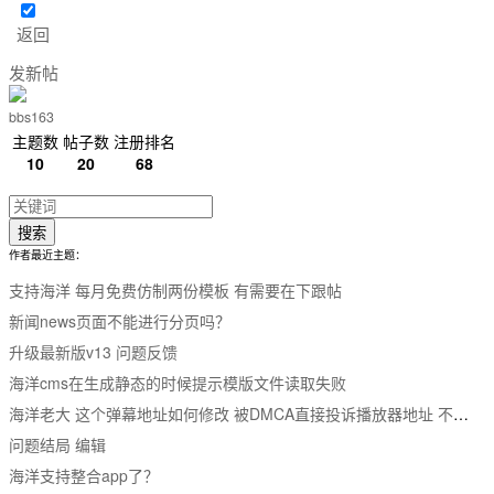
返回
发新帖
bbs163
主题数
帖子数
注册排名
10
20
68
搜索
作者最近主题：
支持海洋 每月免费仿制两份模板 有需要在下跟帖
新闻news页面不能进行分页吗？
升级最新版v13 问题反馈
海洋cms在生成静态的时候提示模版文件读取失败
海洋老大 这个弹幕地址如何修改 被DMCA直接投诉播放器地址 不修改的话 删除也没用
问题结局 编辑
海洋支持整合app了？