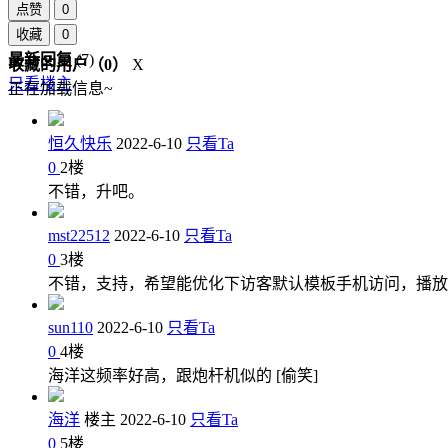
点赞
0
收藏
0
最新回复
(
7
)
收藏的用户（
0
）
X
只看楼主
正在加载信息~
恒久快乐
2022-6-10
只看Ta
0
2
楼
不错，升吧。
mst22512
2022-6-10
只看Ta
0
3
楼
不错，支持，希望能优化下访客默认模板手机访问，播放
sun110
2022-6-10
只看Ta
0
4
楼
海洋这频率好高，跟炮杆机似的 [偷笑]
海洋
楼主
2022-6-10
只看Ta
0
5
楼