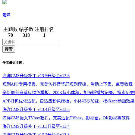
海洋
主题数
帖子数
注册排名
70
318
1
搜索
作者最近主题：
海洋CMS升级补丁:v13.5升级至v13.6
短剧APP专用模板，完美仿抖音竖屏短剧模板，滑动上下集，点赞收藏
全新原创自适应绿色模板，200K超小体积，加强版播放记录、搜索历史
APP打包优化适配，自适应粉色模板，小体积秒加载，模拟app动画效果
海洋CMS升级补丁:v13.4升级至v13.5
海洋CMS接入TVbox教程，完美适配TVbox，影视仓，OK影视等软件
海洋CMS升级补丁:v13.3升级至v13.4
海洋CMS升级补丁:v13.2升级至v13.3