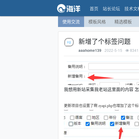
首页
站长论坛
技术文
使用交流
模板风格
精选模板
新增了个标签问题
2022-5-15
8341
aaahome139
我想用新站采集我老站这里面的内容 
更新项目也设置了啊
zyapi.php也增加了这个