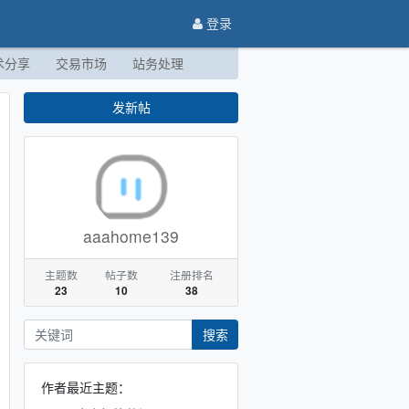
登录
术分享
交易市场
站务处理
发新帖
aaahome139
主题数
帖子数
注册排名
23
10
38
搜索
作者最近主题：