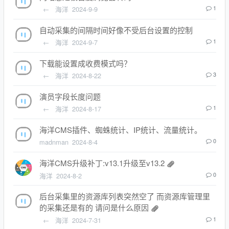
←
海洋
2024-9-9
1
自动采集的间隔时间好像不受后台设置的控制
←
海洋
2024-9-7
1
下载能设置成收费模式吗？
←
海洋
2024-8-22
3
演员字段长度问题
←
海洋
2024-8-17
1
海洋CMS插件、蜘蛛统计、IP统计、流量统计。
madnman
2024-8-4
0
海洋CMS升级补丁:v13.1升级至v13.2
海洋
2024-8-2
0
后台采集里的资源库列表突然空了 而资源库管理里
的采集还是有的 请问是什么原因
←
海洋
2024-7-31
1