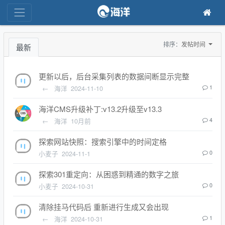
排序：
发帖时间
最新
更新以后，后台采集列表的数据间断显示完整
←
海洋
2024-11-10
1
海洋CMS升级补丁:v13.2升级至v13.3
←
海洋
10月前
4
探索网站快照：搜索引擎中的时间定格
小麦子
2024-11-1
0
探索301重定向：从困惑到精通的数字之旅
小麦子
2024-10-31
0
清除挂马代码后 重新进行生成又会出现
←
海洋
2024-10-31
1