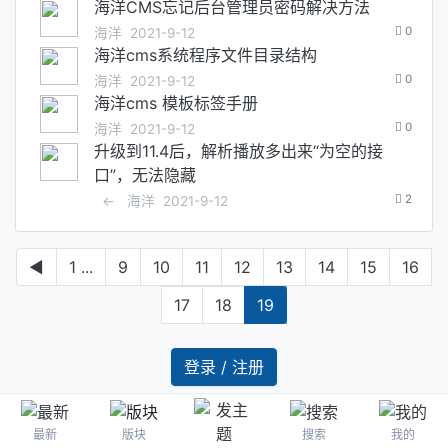
海洋CMS忘记后台管理员密码解决方法
0
海洋
2021-9-12
海洋cms系统程序文件目录结构
0
海洋
2021-9-12
海洋cms 模板标签手册
0
海洋
2021-9-12
升级到11.4后，解析播放多出来“为空的接
口”，无法隐藏
2
←
海洋
2021-9-12
◀
1 ...
9
10
11
12
13
14
15
16
17
18
19
登录 / 注册
最新
版块
搜索
我的