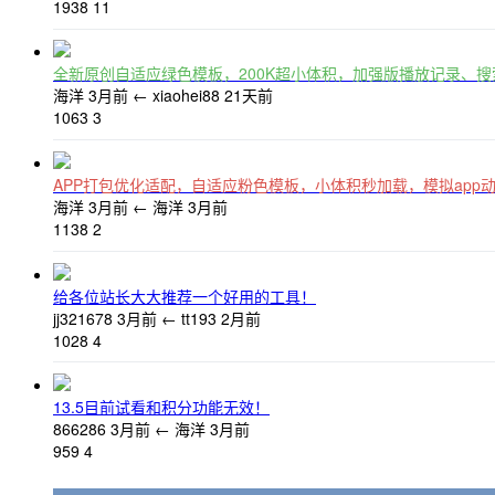
1938
11
全新原创自适应绿色模板，200K超小体积，加强版播放记录、
海洋
3月前
←
xiaohei88
21天前
1063
3
APP打包优化适配，自适应粉色模板，小体积秒加载，模拟app
海洋
3月前
←
海洋
3月前
1138
2
给各位站长大大推荐一个好用的工具！
jj321678
3月前
←
tt193
2月前
1028
4
13.5目前试看和积分功能无效！
866286
3月前
←
海洋
3月前
959
4