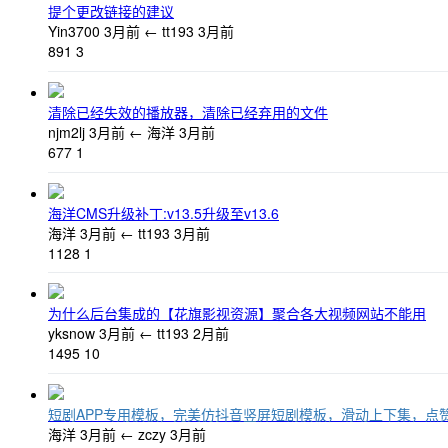
提个更改链接的建议
Yin3700
3月前
←
tt193
3月前
891
3
清除已经失效的播放器，清除已经弃用的文件
njm2lj
3月前
←
海洋
3月前
677
1
海洋CMS升级补丁:v13.5升级至v13.6
海洋
3月前
←
tt193
3月前
1128
1
为什么后台集成的【花旗影视资源】聚合各大视频网站不能用
yksnow
3月前
←
tt193
2月前
1495
10
短剧APP专用模板，完美仿抖音竖屏短剧模板，滑动上下集，点
海洋
3月前
←
zczy
3月前