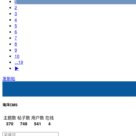
1
2
3
4
5
6
7
8
9
10
...19
▶
发新帖
海洋CMS
主题数
帖子数
用户数
在线
370
749
541
4