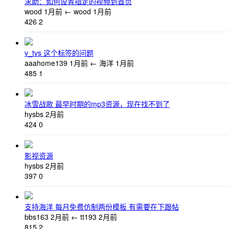
求助：如何设置指定的视频到首页
wood
1月前
←
wood
1月前
426
2
v_tvs 这个标签的问题
aaahome139
1月前
←
海洋
1月前
485
1
冰雪战歌 最早时期的mp3资源，现在找不到了
hysbs
2月前
424
0
影视资源
hysbs
2月前
397
0
支持海洋 每月免费仿制两份模板 有需要在下跟帖
bbs163
2月前
←
tt193
2月前
815
2