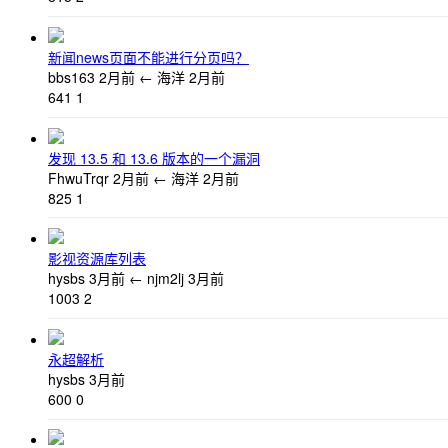
新闻news页面不能进行分页吗？
bbs163
2月前
←
海洋
2月前
641
1
发现 13.5 和 13.6 版本的一个漏洞
FhwuTrqr
2月前
←
海洋
2月前
825
1
影视资源库列表
hysbs
3月前
←
njm2lj
3月前
1003
2
永超解析
hysbs
3月前
600
0