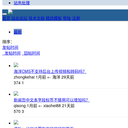
站务处理
首页
站长论坛
技术文档
精选模板
登陆
注册
最新
排序：
发帖时间
发帖时间
回帖时间
海洋CMS不支持后台上传视频和转码吗？
zhongkehai
1月前
←
海洋
29天前
374
1
新闻页中文本字段标签不够用可以增加吗？
qisong
1月前
←
xiaohei88
21天前
570
3